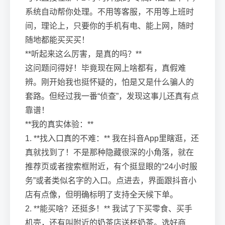
系统自动帮你处理。不用等客服，不用等上班时
间，理论上，只要你的手机有电、能上网，随时
随地都能买买买！
**听起来这么厉害，是真的吗？**
这问题问得好！毕竟现在网上啥都有，真假难
辨。刚开始我也挺怀疑的，怕是又是什么骗人的
套路。但经过我一番“侦查”，发现这事儿还真有点
靠谱！
**我的真实体验：**
1. **找入口真的不难：** 我在抖音App里瞎逛，还
真就找到了！不是那种隐藏很深的小角落，就在
推荐页或者搜索框附近，有个挺显眼的“24小时服
务”或者类似名字的入口。点进去，界面跟抖音小
店有点像，但明确标明了支持全天候下单。
2. **能买啥？还挺多！** 我试了下买零食、买手
机壳，还有叫附近的奶茶店送杯奶茶。选好商