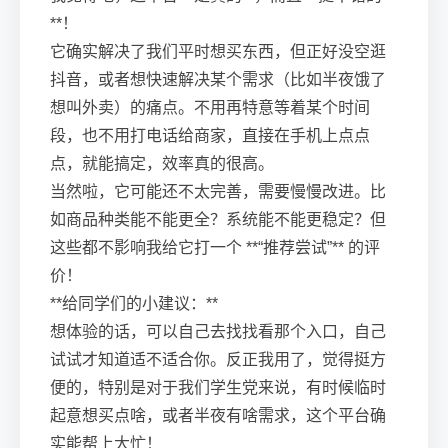
**！
它确实解决了我们平时想买东西，但正好没空逛
抖音，或者想快速解决某个需求（比如半夜饿了
想叫外卖）的痛点。不用再特意等着某个时间
段，也不用打电话给商家，直接在手机上点点
点，就能搞定，效率真的很高。
当然啦，它可能还不太完善，需要慢慢改进。比
如商品种类能不能更全？系统能不能更稳定？但
这些都不影响我给它打一个 **“推荐尝试”** 的评
价！
**给同学们的小建议：**
想体验的话，可以自己去找找看那个入口，自己
试试才知道适不适合你。反正我用了，觉得挺方
便的，特别是对于我们学生党来说，有时候临时
起意想买点啥，或者半夜有啥需求，这个平台确
实能帮上大忙！