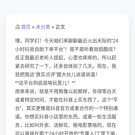
首页
»
未分类
» 正文
嘿，同学们！今天咱们来聊聊最近火出天际的“24
小时抖音自助下单平台”！是不是听着就挺酷炫？
反正我最近老听人提起，心里也痒痒的，所以赶
紧去研究了一下，还亲自体验了几天。现在，我
就把我这“真实点评”跟大伙儿说道说道！
**这平台到底是啥玩意儿？**
简单来说，就是不用再像以前那样，非得等白天
或者特定时间，才能在抖音上买东西了。这个“平
台”，其实更像是抖音官方或者合作的一个特别通
道。你想买抖音小店里的东西，或者一些生活服
务，比如叫外卖、送鲜花、租电影票啥的，现在
可以直接在那个24小时开放的“专属入口”里下单，